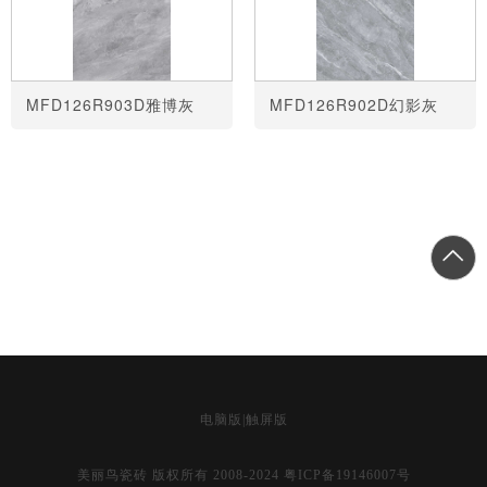
MFD126R903D雅博灰
MFD126R902D幻影灰
共
1
页
2
条
电脑版
|
触屏版
美丽鸟瓷砖 版权所有 2008-2024
粤ICP备19146007号