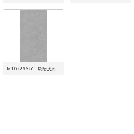
MTD189A101 欧陆浅灰
共
1
页
17
条